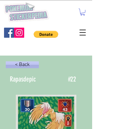
< Back
Rapasdepic
#
22