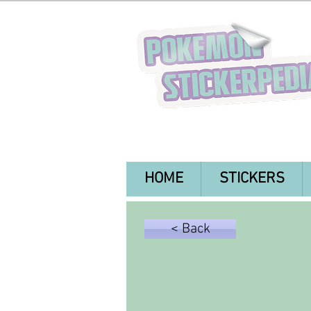
HOME
STICKERS
< Back