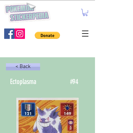
< Back
Ectoplasma
#
94