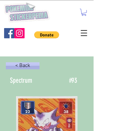
< Back
Spectrum
#
93