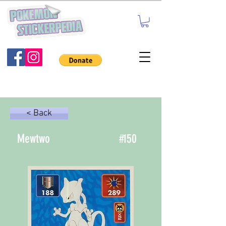
< Back
Mewtwo
#
150