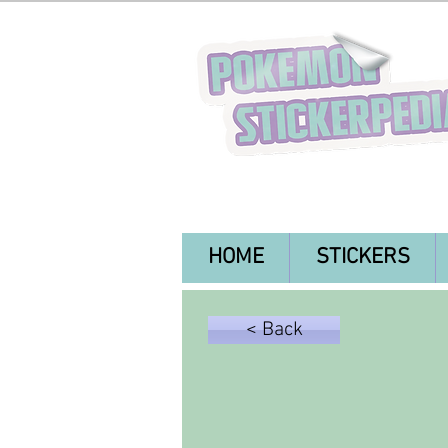
HOME
STICKERS
< Back