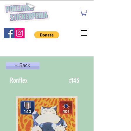
< Back
Ronflex
#
143