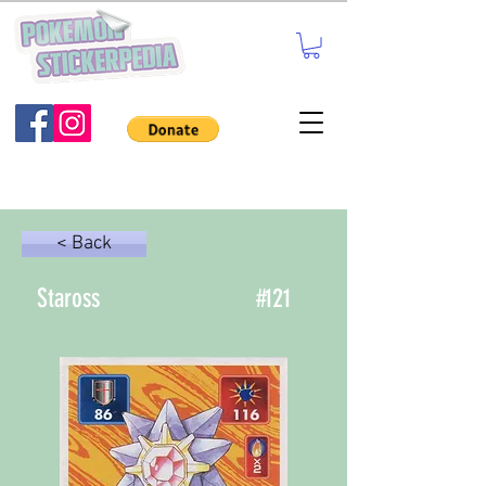
< Back
Staross
#
121