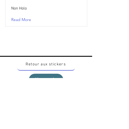
Non Holo
Read More
Retour aux stickers
Haut
Vous voulez acheter des stickers vintage
Pokemon Japonais ? Contactez moi sur
instagram nido_kingdom
Politique de confidentialité