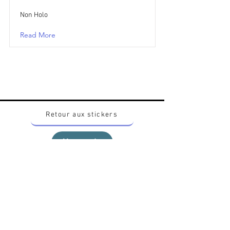
Non Holo
Read More
Retour aux stickers
Haut
Vous voulez acheter des stickers vintage
Pokemon Japonais ? Contactez moi sur
instagram nido_kingdom
Politique de confidentialité