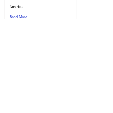
Non Holo
Read More
Retour aux stickers
Haut
Vous voulez acheter des stickers vintage
Pokemon Japonais ? Contactez moi sur
instagram nido_kingdom
Politique de confidentialité
Toutes les œuvres et produits Pokémon
représentés sur ce site Web appartiennent à