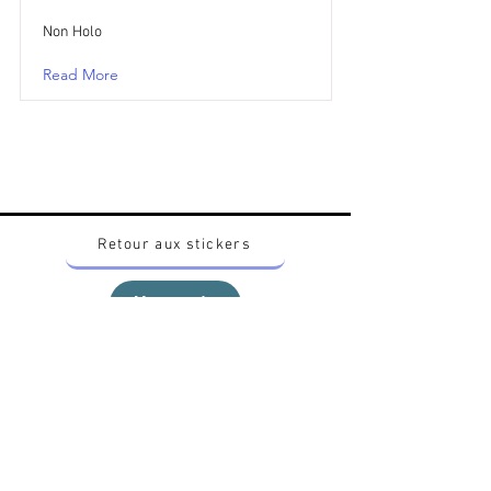
Non Holo
Read More
Retour aux stickers
Haut
Vous voulez acheter des stickers vintage
Pokemon Japonais ? Contactez moi sur
instagram nido_kingdom
Politique de confidentialité