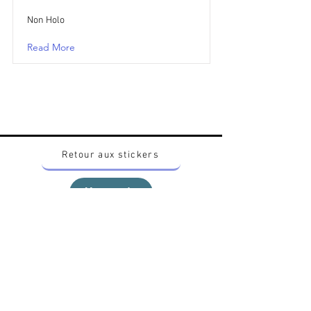
Non Holo
Read More
Retour aux stickers
Haut
Vous voulez acheter des stickers vintage
Pokemon Japonais ? Contactez moi sur
instagram nido_kingdom
Politique de confidentialité