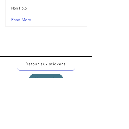
Non Holo
Read More
Retour aux stickers
Haut
Vous voulez acheter des stickers vintage
Pokemon Japonais ? Contactez moi sur
instagram nido_kingdom
Politique de confidentialité