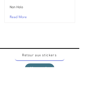
Non Holo
Read More
Retour aux stickers
Haut
Vous voulez acheter des stickers vintage
Pokemon Japonais ? Contactez moi sur
instagram nido_kingdom
Politique de confidentialité