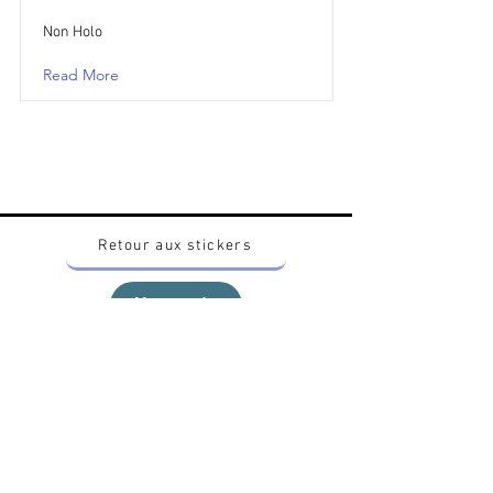
Non Holo
Read More
Retour aux stickers
Haut
Vous voulez acheter des stickers vintage
Pokemon Japonais ? Contactez moi sur
instagram nido_kingdom
Politique de confidentialité