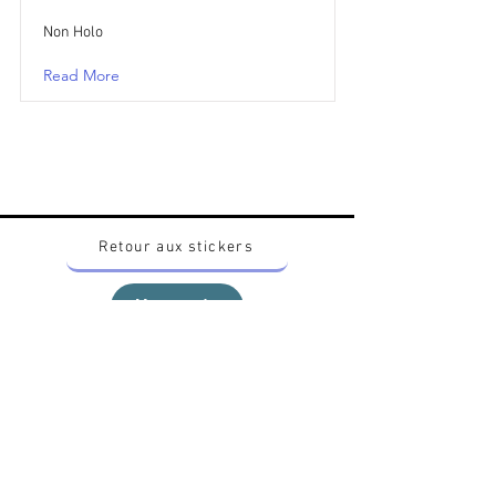
Non Holo
Read More
Retour aux stickers
Haut
Vous voulez acheter des stickers vintage
Pokemon Japonais ? Contactez moi sur
instagram nido_kingdom
Politique de confidentialité