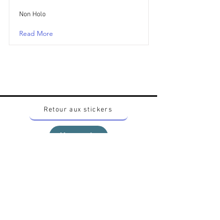
Non Holo
Read More
Retour aux stickers
Haut
Vous voulez acheter des stickers vintage
Pokemon Japonais ? Contactez moi sur
instagram nido_kingdom
Politique de confidentialité