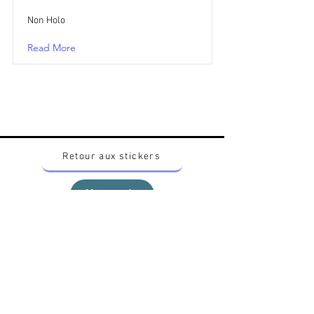
Non Holo
Read More
Retour aux stickers
Haut
Vous voulez acheter des stickers vintage
Pokemon Japonais ? Contactez moi sur
instagram nido_kingdom
Politique de confidentialité