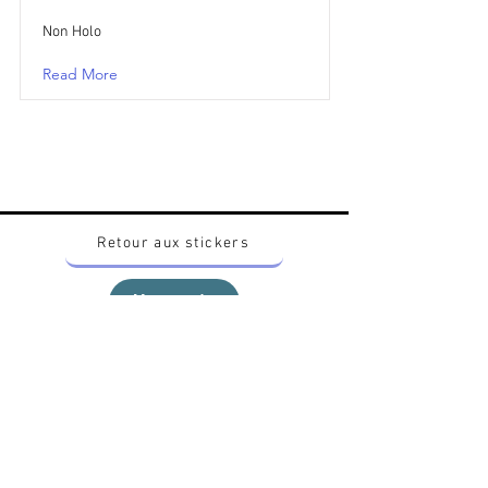
Non Holo
Read More
Retour aux stickers
Haut
Vous voulez acheter des stickers vintage
Pokemon Japonais ? Contactez moi sur
instagram nido_kingdom
Politique de confidentialité