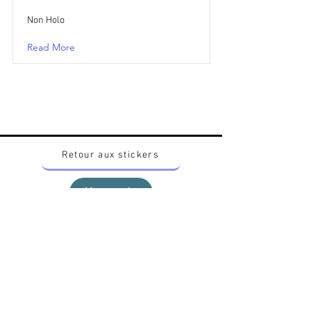
Non Holo
Read More
Retour aux stickers
Haut
Vous voulez acheter des stickers vintage
Pokemon Japonais ? Contactez moi sur
instagram nido_kingdom
Politique de confidentialité