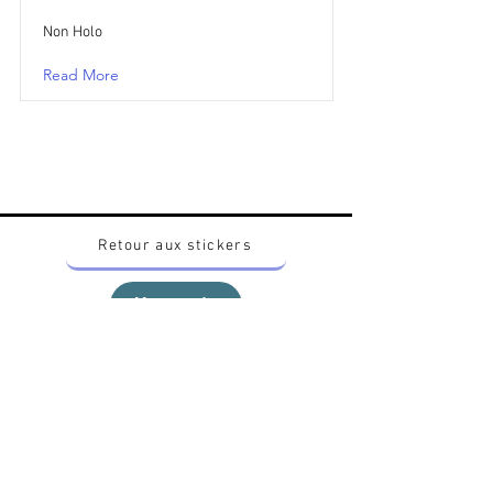
Non Holo
Read More
Retour aux stickers
Haut
Vous voulez acheter des stickers vintage
Pokemon Japonais ? Contactez moi sur
instagram nido_kingdom
Politique de confidentialité