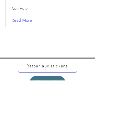
Non Holo
Read More
Retour aux stickers
Haut
Vous voulez acheter des stickers vintage
Pokemon Japonais ? Contactez moi sur
instagram nido_kingdom
Politique de confidentialité