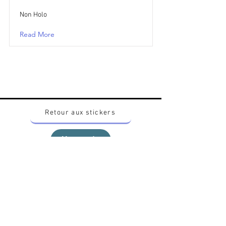
Non Holo
Read More
Retour aux stickers
Haut
Vous voulez acheter des stickers vintage
Pokemon Japonais ? Contactez moi sur
instagram nido_kingdom
Politique de confidentialité