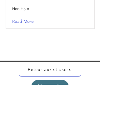
Non Holo
Read More
Retour aux stickers
Haut
Vous voulez acheter des stickers vintage
Pokemon Japonais ? Contactez moi sur
instagram nido_kingdom
Politique de confidentialité