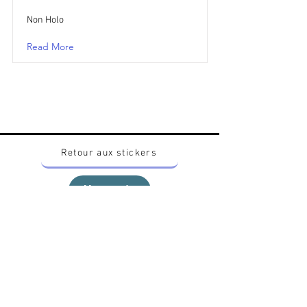
Non Holo
Read More
Retour aux stickers
Haut
Vous voulez acheter des stickers vintage
Pokemon Japonais ? Contactez moi sur
instagram nido_kingdom
Politique de confidentialité