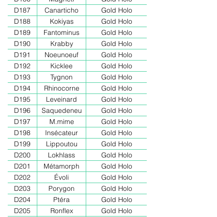
D187
Canarticho
Gold Holo
D188
Kokiyas
Gold Holo
D189
Fantominus
Gold Holo
D190
Krabby
Gold Holo
D191
Noeunoeuf
Gold Holo
D192
Kicklee
Gold Holo
D193
Tygnon
Gold Holo
D194
Rhinocorne
Gold Holo
D195
Leveinard
Gold Holo
D196
Saquedeneu
Gold Holo
D197
M.mime
Gold Holo
D198
Insécateur
Gold Holo
D199
Lippoutou
Gold Holo
D200
Lokhlass
Gold Holo
D201
Métamorph
Gold Holo
D202
Évoli
Gold Holo
D203
Porygon
Gold Holo
D204
Ptéra
Gold Holo
D205
Ronflex
Gold Holo