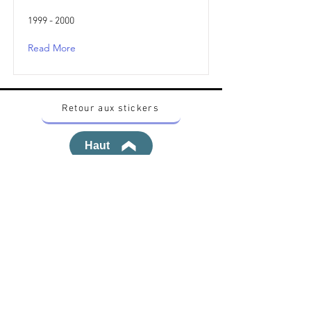
1999 - 2000
Read More
Retour aux stickers
Haut
Vous voulez acheter des stickers vintage
Pokemon Japonais ? Contactez moi sur
instagram nido_kingdom
Politique de confidentialité
Toutes les œuvres et produits Pokémon