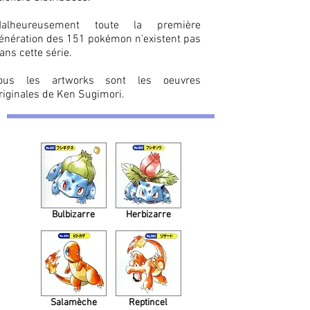
alheureusement toute la première
énération des 151 pokémon n'existent pas
ans cette série.
ous les artworks sont les oeuvres
riginales de Ken Sugimori.
Bulbizarre
Herbizarre
Salamèche
Reptincel