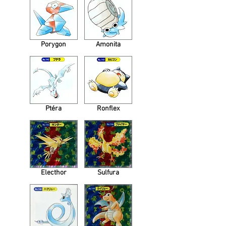
Porygon
Amonita
Ptéra
Ronflex
Electhor
Sulfura