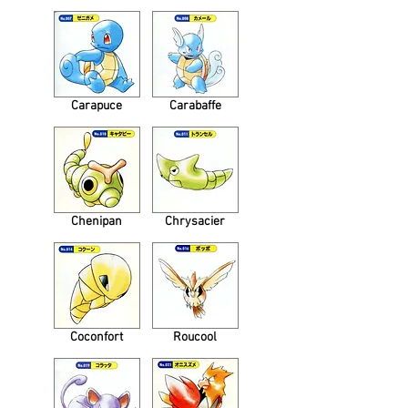
Carapuce
Carabaffe
Chenipan
Chrysacier
Coconfort
Roucool