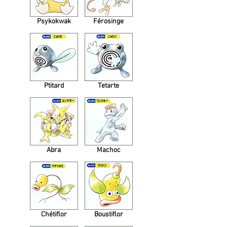
Psykokwak
Férosinge
Ptitard
Tetarte
Abra
Machoc
Chétiflor
Boustiflor