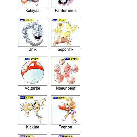
Kokiyas
Fantominus
Onix
Soporifik
Voltorbe
Noeunoeuf
Kicklee
Tygnon