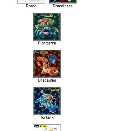
Draco
Dracolosse
Florizarre
Dracaufeu
Tortank