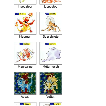
Insécateur
Lippoutou
Magmar
Scarabrute
Magicarpe
Métamorph
Aquali
Voltali