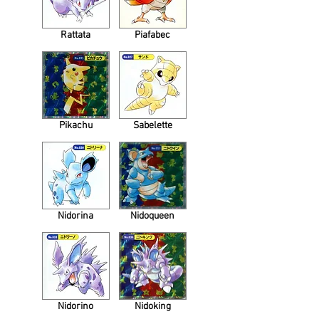
Rattata
Piafabec
Pikachu
Sabelette
Nidorina
Nidoqueen
Nidorino
Nidoking