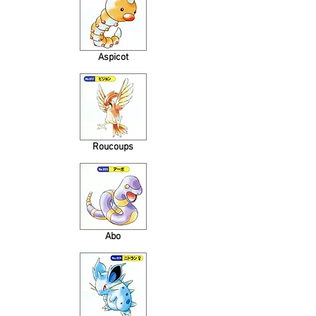
Aspicot
Roucoups
Abo