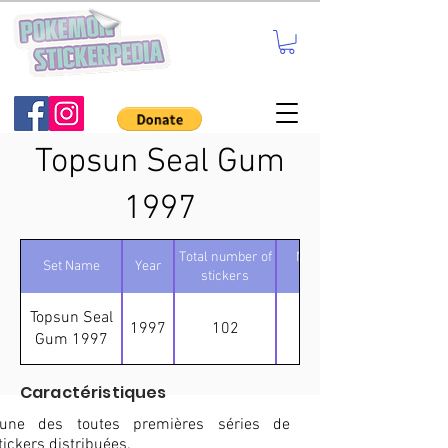
Topsun Seal Gum
1997
Total number of
Number of
Set Name
Year
stickers
holos
Topsun Seal
1997
102
14
Gum 1997
Caractéristiques
'une des toutes premières séries de
tickers distribuées.