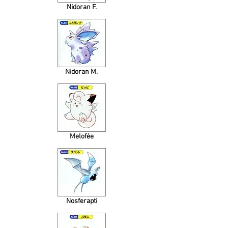
Nidoran F.
Nidoran M.
Melofée
Nosferapti