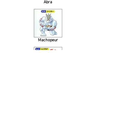
Abra
Machopeur
Tentacool
Ponyta