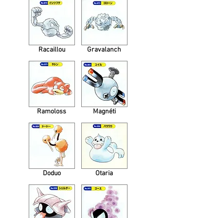
Racaillou
Gravalanch
Ramoloss
Magnéti
Doduo
Otaria