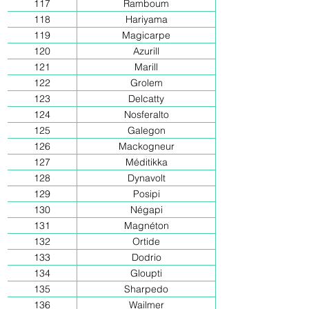
117
Ramboum
118
Hariyama
119
Magicarpe
120
Azurill
121
Marill
122
Grolem
123
Delcatty
124
Nosferalto
125
Galegon
126
Mackogneur
127
Méditikka
128
Dynavolt
129
Posipi
130
Négapi
131
Magnéton
132
Ortide
133
Dodrio
134
Gloupti
135
Sharpedo
136
Wailmer