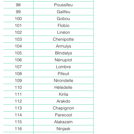
98
Poussifeu
99
Galifeu
100
Gobou
101
Flobio
102
Linéon
103
Chenipotte
104
Armulys
105
Blindalys
106
Nénupiot
107
Lombre
108
Pifeuil
109
Nirondelle
110
Hélédelle
111
Kirlia
112
Arakdo
113
Chapignon
114
Parecool
115
Alakazam
116
Ninjask