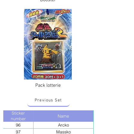
Booster
Pack lotterie
Previous Set
Sticker
Name
number
96
Arcko
97
Massko