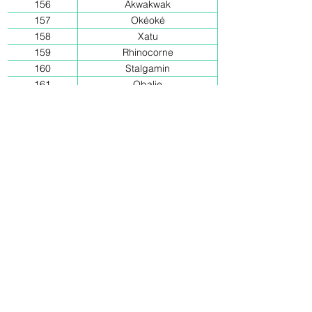
156
Akwakwak
157
Okéoké
158
Xatu
159
Rhinocorne
160
Stalgamin
161
Obalie
162
Coquiperl
163
Hyporoi
164
Draby
165
Terhal
166
Regirock
167
Latias
168
Latios
169
Kyogre
170
Groudon
171
Arcko
172
Poussifeu
173
Gobou
174
Linéon
175
Chapignon