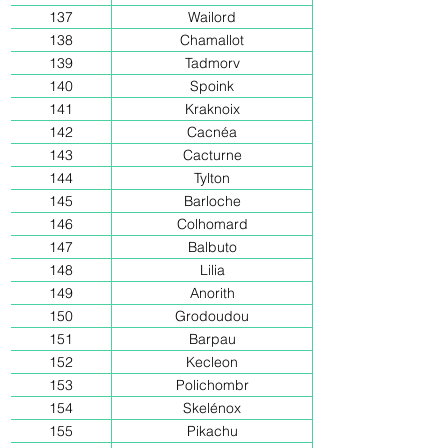
137
Wailord
138
Chamallot
139
Tadmorv
140
Spoink
141
Kraknoix
142
Cacnéa
143
Cacturne
144
Tylton
145
Barloche
146
Colhomard
147
Balbuto
148
Lilia
149
Anorith
150
Grodoudou
151
Barpau
152
Kecleon
153
Polichombr
154
Skelénox
155
Pikachu