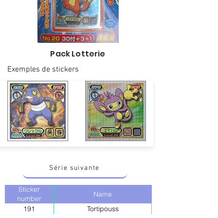
Pack Lotterie
Exemples de stickers
Série suivante
Sticker
Name
number
191
Tortipouss