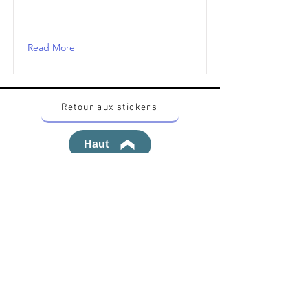
Read More
Retour aux stickers
Haut
Vous voulez acheter des stickers vintage
Pokemon Japonais ? Contactez moi sur
instagram nido_kingdom
Politique de confidentialité
Toutes les œuvres et produits Pokémon