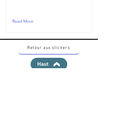
Read More
Retour aux stickers
Haut
Vous voulez acheter des stickers vintage
Pokemon Japonais ? Contactez moi sur
instagram nido_kingdom
Politique de confidentialité
Toutes les œuvres et produits Pokémon