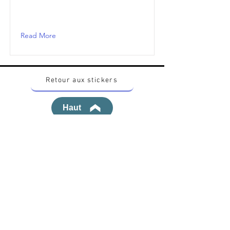
Read More
Retour aux stickers
Haut
Vous voulez acheter des stickers vintage
Pokemon Japonais ? Contactez moi sur
instagram nido_kingdom
Politique de confidentialité
Toutes les œuvres et produits Pokémon