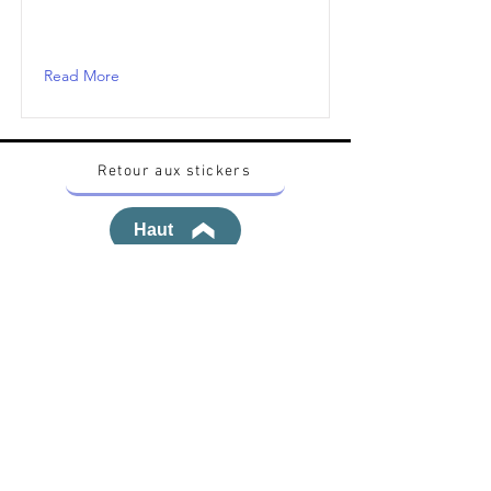
Read More
Retour aux stickers
Haut
Vous voulez acheter des stickers vintage
Pokemon Japonais ? Contactez moi sur
instagram nido_kingdom
Politique de confidentialité
Toutes les œuvres et produits Pokémon