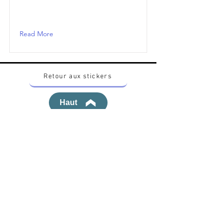
Read More
Retour aux stickers
Haut
Vous voulez acheter des stickers vintage
Pokemon Japonais ? Contactez moi sur
instagram nido_kingdom
Politique de confidentialité
Toutes les œuvres et produits Pokémon