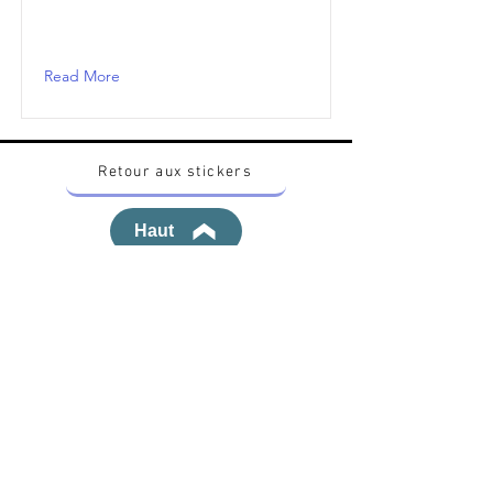
Read More
Retour aux stickers
Haut
Vous voulez acheter des stickers vintage
Pokemon Japonais ? Contactez moi sur
instagram nido_kingdom
Politique de confidentialité
Toutes les œuvres et produits Pokémon