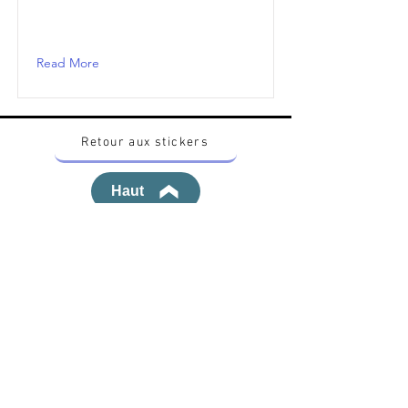
Read More
Retour aux stickers
Haut
Vous voulez acheter des stickers vintage
Pokemon Japonais ? Contactez moi sur
instagram nido_kingdom
Politique de confidentialité
Toutes les œuvres et produits Pokémon