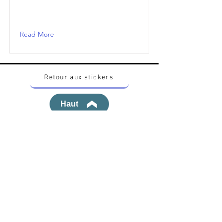
Read More
Retour aux stickers
Haut
Vous voulez acheter des stickers vintage
Pokemon Japonais ? Contactez moi sur
instagram nido_kingdom
Politique de confidentialité
Toutes les œuvres et produits Pokémon