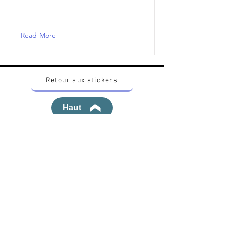
Read More
Retour aux stickers
Haut
Vous voulez acheter des stickers vintage
Pokemon Japonais ? Contactez moi sur
instagram nido_kingdom
Politique de confidentialité
Toutes les œuvres et produits Pokémon