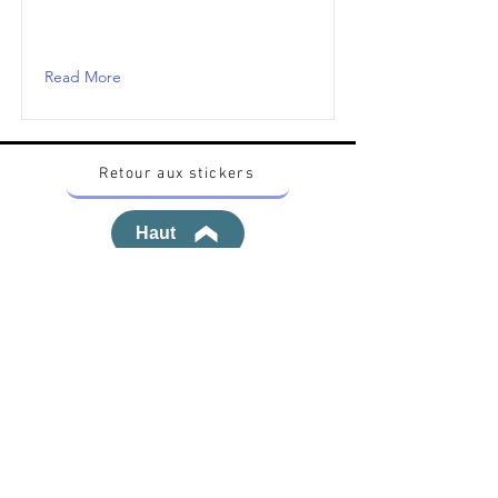
Read More
Retour aux stickers
Haut
Vous voulez acheter des stickers vintage
Pokemon Japonais ? Contactez moi sur
instagram nido_kingdom
Politique de confidentialité
Toutes les œuvres et produits Pokémon