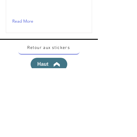
Read More
Retour aux stickers
Haut
Vous voulez acheter des stickers vintage
Pokemon Japonais ? Contactez moi sur
instagram nido_kingdom
Politique de confidentialité
Toutes les œuvres et produits Pokémon