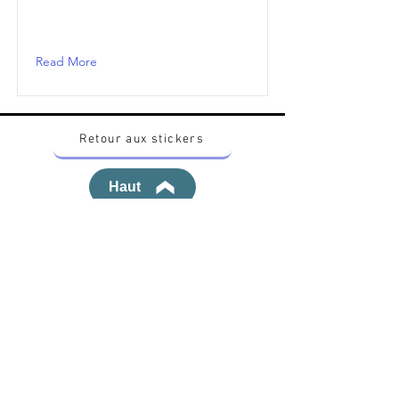
Read More
Retour aux stickers
Haut
Vous voulez acheter des stickers vintage
Pokemon Japonais ? Contactez moi sur
instagram nido_kingdom
Politique de confidentialité
Toutes les œuvres et produits Pokémon