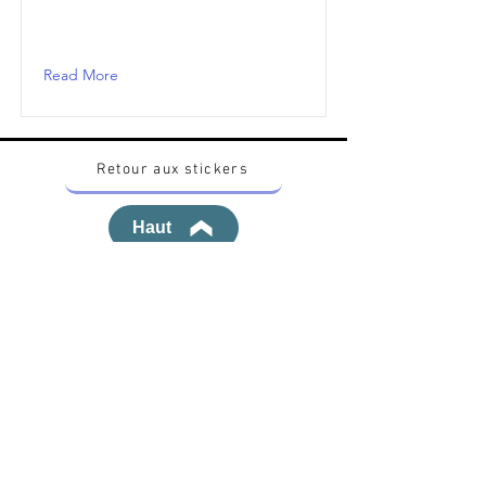
Read More
Retour aux stickers
Haut
Vous voulez acheter des stickers vintage
Pokemon Japonais ? Contactez moi sur
instagram nido_kingdom
Politique de confidentialité
Toutes les œuvres et produits Pokémon