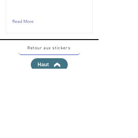
Read More
Retour aux stickers
Haut
Vous voulez acheter des stickers vintage
Pokemon Japonais ? Contactez moi sur
instagram nido_kingdom
Politique de confidentialité
Toutes les œuvres et produits Pokémon