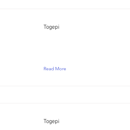
Togepi
Read More
Togepi