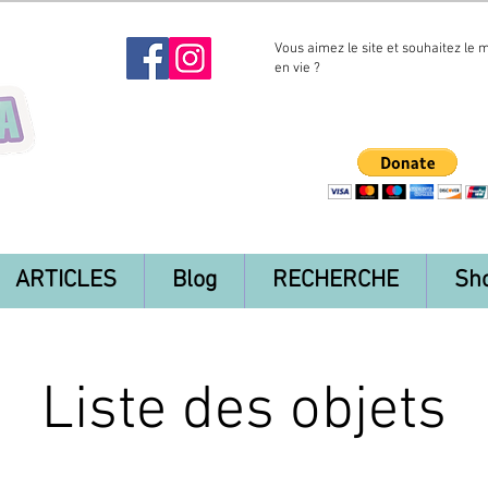
Vous aimez le site et souhaitez le 
en vie ?
ARTICLES
Blog
RECHERCHE
Sh
Liste des objets