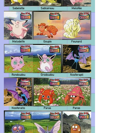
Sabelette
Sablaireau
Melofée
Melodelfe
Goupix
Feunard
Rondoudou
Grodoudou
Nosferapti
Nosferalto
Paras
Paras