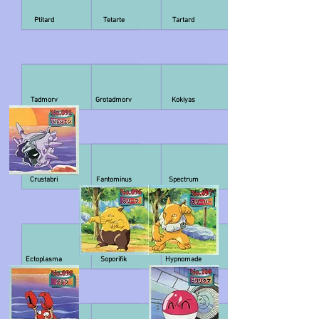
Ptitard
Tetarte
Tartard
Tadmorv
Grotadmorv
Kokiyas
Crustabri
Fantominus
Spectrum
Ectoplasma
Soporifik
Hypnomade