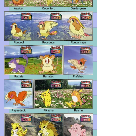
Aspicot
Coconfort
Dardargnan
Roucool
Roucoups
Roucarnage
Rattata
Rattatac
Piafabec
Rapasdepic
Pikachu
Raichu