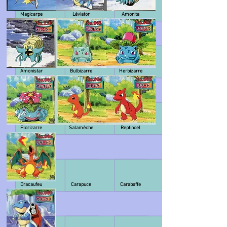
Magicarpe
Léviator
Amonita
Amonistar
Bulbizarre
Herbizarre
Florizarre
Salamèche
Reptincel
Dracaufeu
Carapuce
Carabaffe