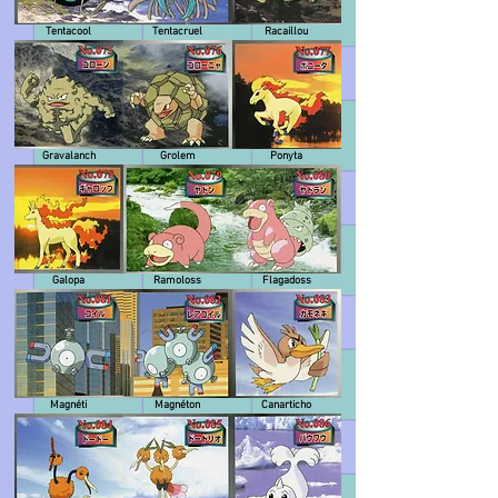
Tentacool
Tentacruel
Racaillou
Gravalanch
Grolem
Ponyta
Galopa
Ramoloss
Flagadoss
Magnéti
Magnéton
Canarticho