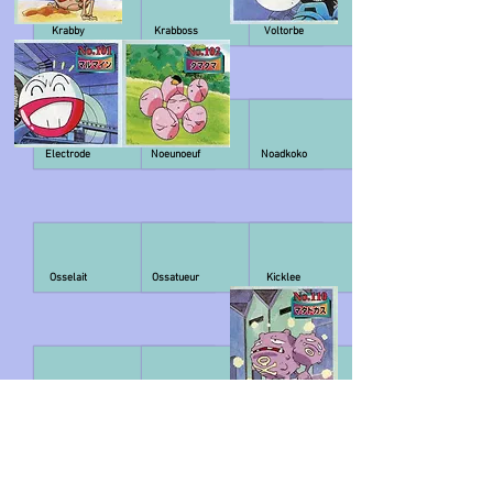
Krabby
Krabboss
Voltorbe
Electrode
Noeunoeuf
Noadkoko
Osselait
Ossatueur
Kicklee
Excelangue
Smogo
Smogogo