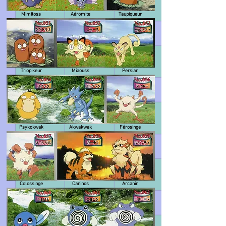
Mimitoss
Aéromite
Taupiqueur
Triopikeur
Miaouss
Persian
Psykokwak
Akwakwak
Férosinge
Colossinge
Caninos
Arcanin