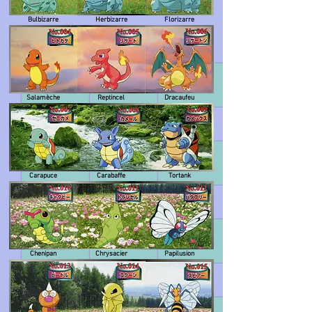
Bulbizarre
Herbizarre
Florizarre
Salamèche
Reptincel
Dracaufeu
Carapuce
Carabaffe
Tortank
Chenipan
Chrysacier
Papilusion