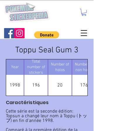
Toppu Seal Gum 3
Total
Number of
Number of
Year
number of
holos
non holos
stickers
1998
196
20
176
Caractéristiques
Cette série est la seconde édition:
Topsun a changé leur nom à Toppu (トッ
プ) en fin d'année 1998.
Comparé à la première édition de la