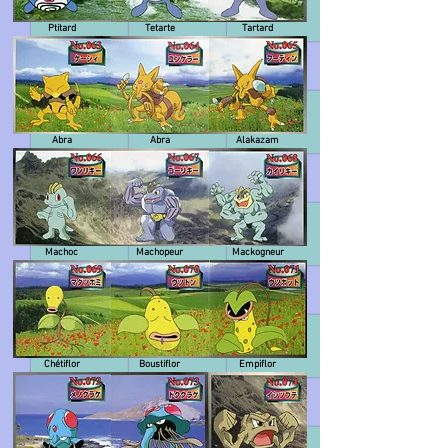
Ptitard
Tetarte
Tartard
Abra
Abra
Alakazam
Machoc
Machopeur
Mackogneur
Chétiflor
Boustiflor
Empiflor