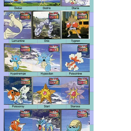
Doduo
Dodrio
Otaria
Lamantine
Onix
Tygnon
Hypotrempe
Hypocéan
Poissirène
Poissoroy
Stari
Staross