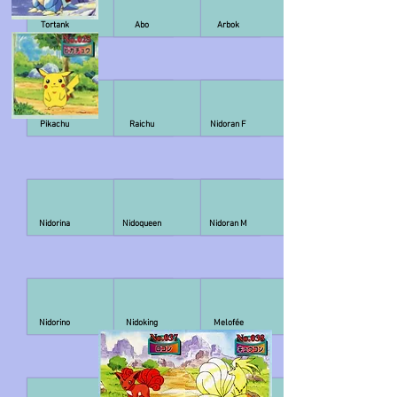
Tortank
Abo
Arbok
Pikachu
Raichu
Nidoran F
Nidorina
Nidoqueen
Nidoran M
Nidorino
Nidoking
Melofée