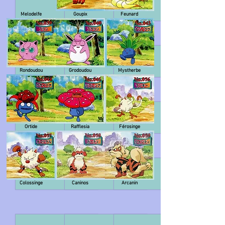
Melodelfe
Goupix
Feunard
Rondoudou
Grodoudou
Mystherbe
Ortide
Rafflesia
Férosinge
Colossinge
Caninos
Arcanin