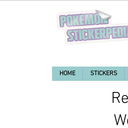
HOME
STICKERS
Re
Wo