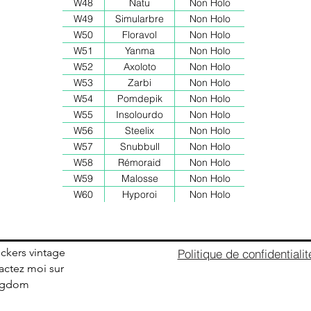
W48
Natu
Non Holo
W49
Simularbre
Non Holo
W50
Floravol
Non Holo
W51
Yanma
Non Holo
W52
Axoloto
Non Holo
W53
Zarbi
Non Holo
W54
Pomdepik
Non Holo
W55
Insolourdo
Non Holo
W56
Steelix
Non Holo
W57
Snubbull
Non Holo
W58
Rémoraid
Non Holo
W59
Malosse
Non Holo
W60
Hyporoi
Non Holo
ickers vintage
Politique de confidentialit
ctez moi sur
ingdom