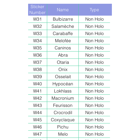
Sticker
Name
Type
Number
W31
Bulbizarre
Non Holo
W32
Salamèche
Non Holo
W33
Carabaffe
Non Holo
W34
Melofée
Non Holo
W35
Caninos
Non Holo
W36
Abra
Non Holo
W37
Otaria
Non Holo
W38
Onix
Non Holo
W39
Osselait
Non Holo
W40
Hypocéan
Non Holo
W41
Lokhlass
Non Holo
W42
Macronium
Non Holo
W43
Feurisson
Non Holo
W44
Crocrodil
Non Holo
W45
Coxyclaque
Non Holo
W46
Pichu
Non Holo
W47
Melo
Non Holo