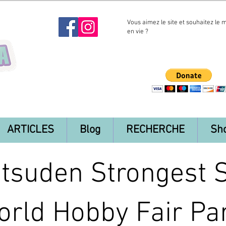
Vous aimez le site et souhaitez le 
en vie ?
ARTICLES
Blog
RECHERCHE
Sh
tsuden Strongest 
rld Hobby Fair Par