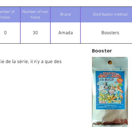
umber of
Number of non
Brand
Distribution method
holos
holos
0
30
Amada
Boosters
Booster
e de la série, il n'y a que des