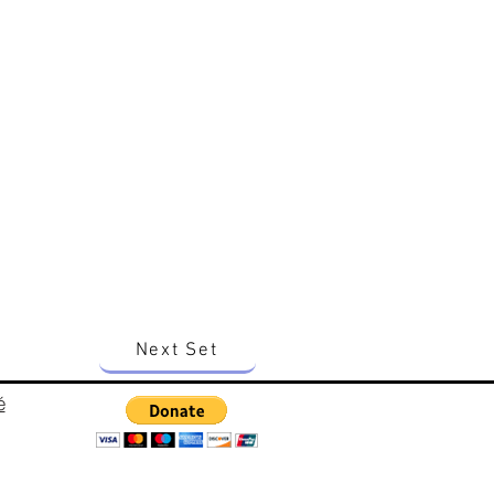
Next Set
é