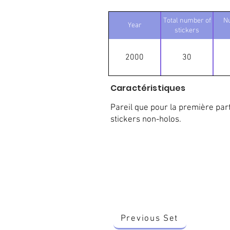
Total number of
N
Year
stickers
2000
30
Caractéristiques
Pareil que pour la première parti
stickers non-holos.
Previous Set