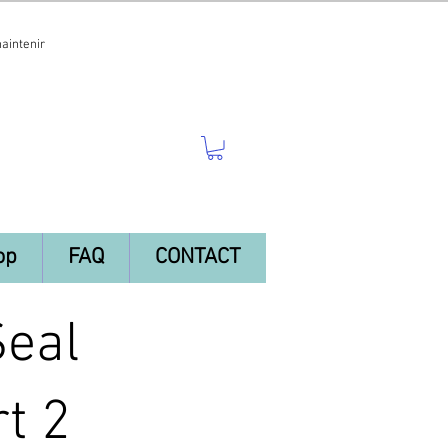
maintenir
op
FAQ
CONTACT
Seal
t 2