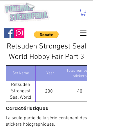
Retsuden Strongest Seal
World Hobby Fair Part 3
Total number of
Set Name
Year
stickers
Retsuden
Strongest
2001
40
Seal World
Hobby Fair
Caractéristiques
Part 3
La seule partie de la série contenant des
stickers holographiques.