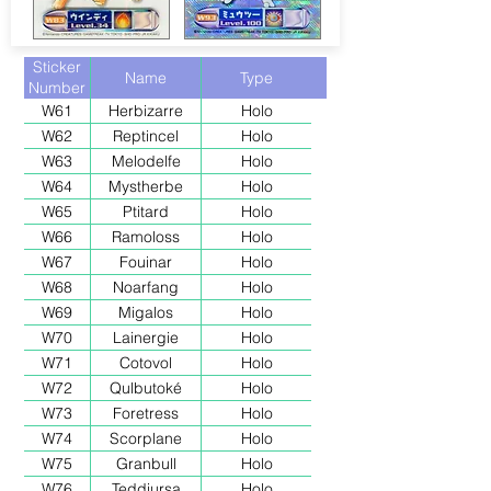
Sticker
Name
Type
Number
W61
Herbizarre
Holo
W62
Reptincel
Holo
W63
Melodelfe
Holo
W64
Mystherbe
Holo
W65
Ptitard
Holo
W66
Ramoloss
Holo
W67
Fouinar
Holo
W68
Noarfang
Holo
W69
Migalos
Holo
W70
Lainergie
Holo
W71
Cotovol
Holo
W72
Qulbutoké
Holo
W73
Foretress
Holo
W74
Scorplane
Holo
W75
Granbull
Holo
W76
Teddiursa
Holo