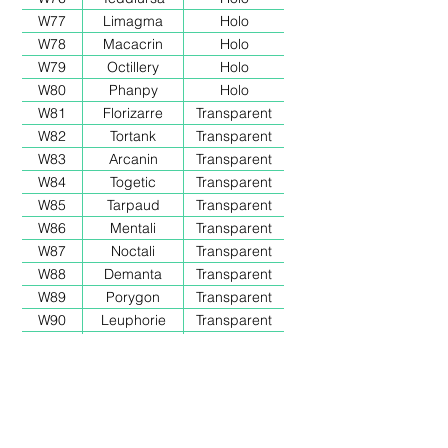
W77
Limagma
Holo
W78
Macacrin
Holo
W79
Octillery
Holo
W80
Phanpy
Holo
W81
Florizarre
Transparent
W82
Tortank
Transparent
W83
Arcanin
Transparent
W84
Togetic
Transparent
W85
Tarpaud
Transparent
W86
Mentali
Transparent
W87
Noctali
Transparent
W88
Demanta
Transparent
W89
Porygon
Transparent
W90
Leuphorie
Transparent
W91
Raichu
Holo
W92
Dracolosse
Holo
W93
Mewtwo
Holo
W94
Meganium
Holo
W95
Typhlosion
Holo