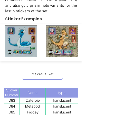
embossed pokemon artwork (kinda 3D)
and also gold prism holo variants for the
last 6 stickers of the set.
Sticker Examples
Previous Set
Sticker
Name
type
Number
D83
Caterpie
Translucent
D84
Metapod
Translucent
D85
Pidgey
Translucent