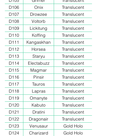
D105
Grimer
Translucent
D106
Onix
Translucent
D107
Drowzee
Translucent
D108
Voltorb
Translucent
D109
Lickitung
Translucent
D110
Koffing
Translucent
D111
Kangaskhan
Translucent
D112
Horsea
Translucent
D113
Staryu
Translucent
D114
Electabuzz
Translucent
D115
Magmar
Translucent
D116
Pinsir
Translucent
D117
Tauros
Translucent
D118
Lapras
Translucent
D119
Omanyte
Translucent
D120
Kabuto
Translucent
D121
Dratini
Translucent
D122
Dragonair
Translucent
D123
Venusaur
Gold Holo
D124
Charizard
Gold Holo